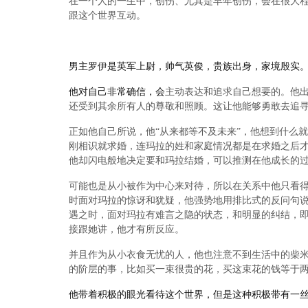
在一个人的一生中，创伤、尤其是早年创伤，会在很大
跟这个世界互动。
男主罗伊是英军上尉，帅气英俊，贵族出身，家境殷实
他对自己非常确信，会
主动表达和追求自己想要的。他
还受到其余所有人的尊敬和照顾。这让他能够勇敢去追
正如他自己所说，他
“从来都等不及未来”，
他想到什么就
刚相识就求婚，连玛拉的姓和家庭情况都是在求婚之后
他却闪电般地决定要和玛拉结婚，可以推测在他成长的
可能也是从小被作为中心来对待，所以在关系中他只看
时面对玛拉的惊讶和犹疑，他强势地用排比式的反问句
遇之时，面对玛拉有难言之隐的状态，和明显的纠结，
接跟她讲，他才有所反应。
并且作为从小衣食无忧的人，他也注意不到生活中的柴
的阶层的事，比如买一束很贵的花，买这束花的钱等于
他带着积极的眼光看待这个世界，但是这种积极带有一