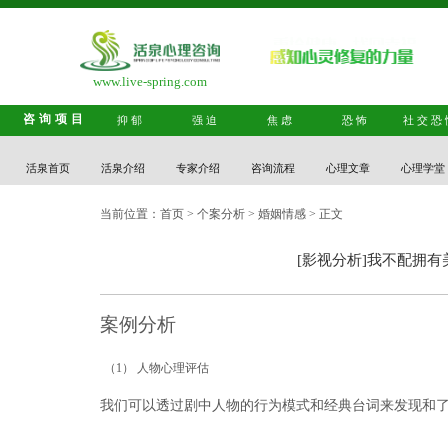
www.live-spring.com
咨询项目
抑郁
强迫
焦虑
恐怖
社交恐
活泉首页
活泉介绍
专家介绍
咨询流程
心理文章
心理学堂
当前位置：
首页
>
个案分析
>
婚姻情感
> 正文
[影视分析]我不配拥有
案例分析
（1）
人物心理评估
我们可以透过剧中人物的行为模式和经典台词来发现和