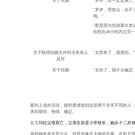
关于求婚
“罗伊，你一定是疯了
“罗伊，理智点，你不
我。”
“那是因为你就要出发
你想在48小时内过完一
关于取得结婚允许时没有亲人
“太简单了，我害怕。”
反对
关于结婚
“太快了，我不太确定
看到上述的话语，能明显感觉到这是两个非常不同的人
来的期待、热情、确定。
女主
玛拉父母双亡，父亲生前是小学校长，她从十二岁
虽然她外表非常出众，但是也掩不去她的自卑。在影片开