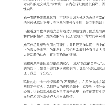
对自己的定义就是
“笨女孩”，
在内心深处她贬低自己、否
怪自己。
她一直随身带着幸运符，可能正是因为她认为自己不幸的
的时候她感到不安，在不幸的事件发生时，她立刻信以
玛拉看这个世界的眼光是带着恐惧和担忧的，她总是想
和罗伊的相识，她所说的
“有什么好处呢？”
背后的半句话
她不仅总是想到负面的可能性，并且还更加认同生活中
上的亲人传来死亡的消息时，我们常常看到会有很多人
人还活着的信念，直到有确凿的证据。
她在关系中是回避型依恋的状态，因为“愚蠢的自尊心”
的情况下，她也不愿向罗伊说出实情，说是
“不想让
他担
值，我是一个负担
”。
玛拉的心中有一种深藏着的
“不配得
感
”。在罗伊向她求
回到罗伊家乡，见到巨大的庄园的领土，感受到上流社
经历，让她深深地觉得自己不属于这里，她不配获得生
在他们相识的滑铁卢大桥自杀殉情。