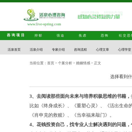
www.live-spring.com
咨询项目
抑郁
强迫
焦虑
恐怖
社交恐
活泉首页
活泉介绍
专家介绍
咨询流程
心理文章
心理学堂
当前位置：
首页
>
个案分析
>
婚姻情感
> 正文
选择看到什
3、去阅读那些面向未来与培养积极思维的书籍，
比如《终身成长》、《重塑心灵》、《活出生命
《肖申克的救赎》、《当幸福来敲门》。
4、花钱投资自己，找专业人士解决遇到的问题，