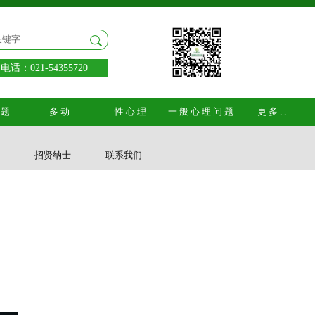
话：021-54355720
问题
多动
性心理
一般心理问题
更多..
式
招贤纳士
联系我们