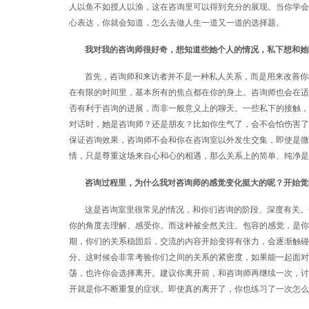
人以鱼不如授人以渔，这在咨询里可以得到充分的展现。当你学会
心表达，你就会知道，怎么去做人生一道又一道的选择题。
我对我的咨询师很好奇，想知道些她个人的情况，私下想和她
首先，咨询师和来访者并不是一种私人关系，而是用来改善你
在有限的时间里，基本所有的焦点都在你的身上。咨询师也会在适
否有利于咨询的进展，而非一般意义上的聊天。一些私下的接触，
对话时，她是咨询师？还是朋友？比如你生气了，会不会怕伤害了
保证咨询效果，咨询师不会和你在咨询室以外发生交集，即使是微
情，只是尊重这场来自心和心的相遇，那么关系上的简单、纯净是
咨询过程里，为什么我对咨询师的感觉变化挺大的呢？开始觉
这是咨询室里很常见的情况，和你们咨询的阶段、深度有关。
你的角度去理解、感受你。而这种被全然关注、包容的感觉，是你
期，你们的关系稳固后，交流的内容开始变得有张力，会逐渐触碰
分。这时候会非常考验你们之间的关系的紧密度，如果能一起面对
荡，也许你会选择离开。建议你离开前，和咨询师再继续一次，讨
开就是你不断重复的症状。即使真的离开了，你也练习了一次怎