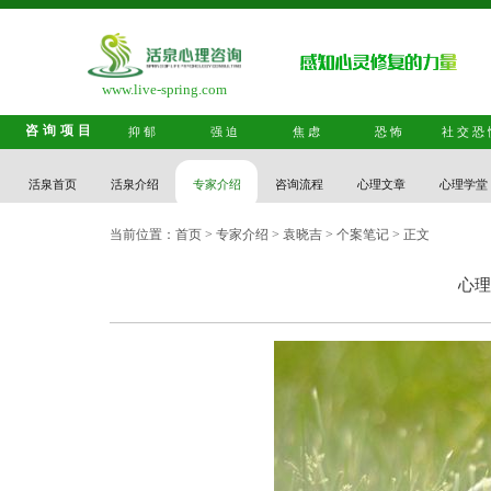
www.live-spring.com
咨询项目
抑郁
强迫
焦虑
恐怖
社交恐
活泉首页
活泉介绍
专家介绍
咨询流程
心理文章
心理学堂
当前位置：
首页
>
专家介绍
>
袁晓吉
>
个案笔记
> 正文
心理