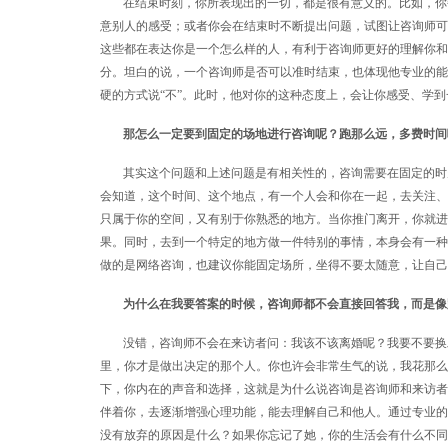
在结束时刻，你所表现出的一切，都是很有意义的。比如，你
意别人的感受；或者你会在结束时不断提出问题，试图让咨询师可
这些都在表达你是一个怎么样的人，有利于咨询师更好的理解你和
分。坦白的说，一个咨询师是否可以准时结束，也体现他专业的能
硬的方式说“不”。此时，他对你的这种态度上，会让你感受、学
那怎么一定要到固定的场地进行咨询呢？跑那么远，多费时间
其实这个问题和上述问题是有相关性的，咨询需要在固定的时
会知道，这个时间、这个地点，有一个人会和你在一起，去关注、
只属于你的空间，又有别于你熟悉的地方。当你推门离开，你就进
果。同时，去到一个特定的地方做一件特别的事情，本身会有一种
做的是网络咨询，也建议你能固定场所，坐得不要太随意，让自己
为什么在我要答案的时候，咨询师都不会直接回答我，而是像
没错，咨询师不会在来访者问：我该不该离婚呢？我要不要换
里，你才是做出决定的那个人。你也许会非常生气的说，我花那么
下，你内在的声音和选择，这就是为什么说咨询是咨询师和来访者
伴着你，去逐渐增强心理功能，能去理解自己和他人。通过专业的
没有放弃的原因是什么？如果你忘记了她，你的生活会有什么不同