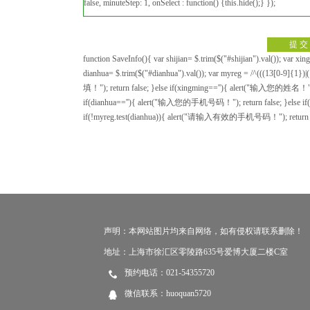
false, minuteStep: 1, onSelect : function() {this.hide();} });
function SaveInfo(){ var shijian= $.trim($("#shijian").val()); var xin
dianhua= $.trim($("#dianhua").val()); var myreg = /^(((13[0-9]{1
填！"); return false; }else if(xingming==''){ alert("输入您的姓名！"); 
if(dianhua==''){ alert("输入您的手机号码！"); return false; }else i
if(!myreg.test(dianhua)){ alert("请输入有效的手机号码！"); return fals
声明：本网站图片均来自网络，如有侵权请联系删除！
地址：上海市徐汇区零陵路635号爱博大厦二楼C室
预约电话：021-54355720
微信联系：huoquan5720