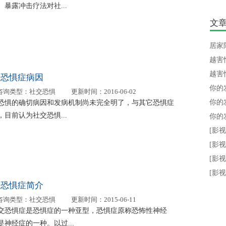
、暴露冲击疗法对社...
文
居家
越害
越害
交恐惧症病因
咨询类型：
社交恐惧
更新时间：
2016-06-02
恐惧的确切病因和发病机制尚未完全明了，与其它恐惧症
，目前认为社交恐惧...
[影
[影
[影
[影
交恐惧症简介
咨询类型：
社交恐惧
更新时间：
2015-06-11
恐惧症是恐惧症的一种亚型，恐惧症原称恐怖性神经
是神经症的一种。以过...