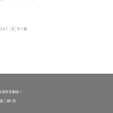
5
6
7
8
下一页
权请联系删除！
厦二楼C室