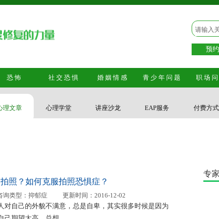
预约电
恐怖
社交恐惧
婚姻情感
青少年问题
职场
心理文章
心理学堂
讲座沙龙
EAP服务
付费方
专
怕拍照？如何克服拍照恐惧症？
咨询类型：
抑郁症
更新时间：
2016-12-02
人对自己的外貌不满意，总是自卑，其实很多时候是因为
自己期望太高，总想...