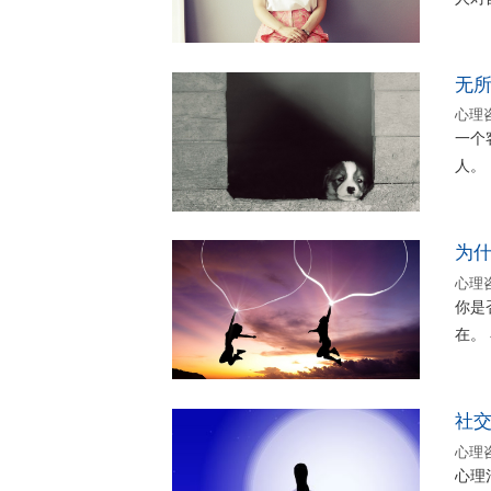
无
心理
一个
人。
为
心理
你是
在。 
社
心理
心理